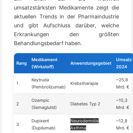
umsatzstärksten Medikamente zeigt die
aktuellen Trends in der Pharmaindustrie
und gibt Aufschluss darüber, welche
Erkrankungen den größten
Behandlungsbedarf haben.
Medikament
Umsatz
Rang
Anwendungsgebiet
(Wirkstoff)
2024
Keytruda
~25,8
1
Krebstherapie
(Pembrolizumab)
Mrd. €
Ozempic
~15,3
2
Diabetes Typ 2
(Semaglutid)
Mrd. €
Dupixent
Neurodermitis
,
~12,8
3
(Dupilumab)
Asthma
Mrd. €