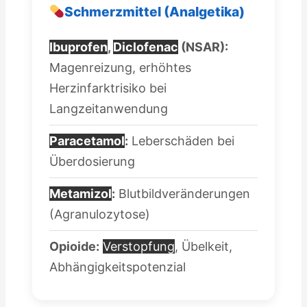
Schmerzmittel (Analgetika)
Ibuprofen
,
Diclofenac
(NSAR):
Magenreizung, erhöhtes
Herzinfarktrisiko bei
Langzeitanwendung
Paracetamol
:
Leberschäden bei
Überdosierung
Metamizol
:
Blutbildveränderungen
(Agranulozytose)
Opioide:
Verstopfung
, Übelkeit,
Abhängigkeitspotenzial