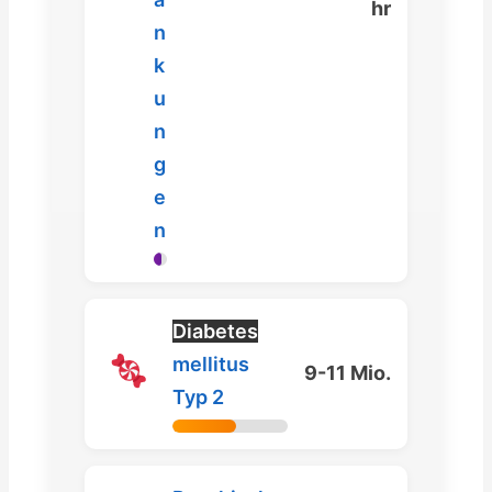
hr
n
k
u
n
g
e
n
Diabetes
mellitus
9-11 Mio.
Typ 2