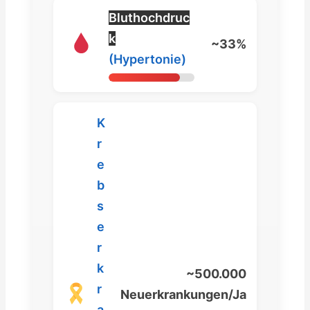
Bluthochdruc
k
~33%
(Hypertonie)
K
r
e
b
s
e
r
k
~500.000
r
Neuerkrankungen/Ja
a