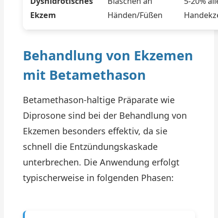
Dyshidrotisches
Bläschen an
5-20% all
Ekzem
Händen/Füßen
Handekz
Behandlung von Ekzemen
mit Betamethason
Betamethason-haltige Präparate wie
Diprosone sind bei der Behandlung von
Ekzemen besonders effektiv, da sie
schnell die Entzündungskaskade
unterbrechen. Die Anwendung erfolgt
typischerweise in folgenden Phasen: