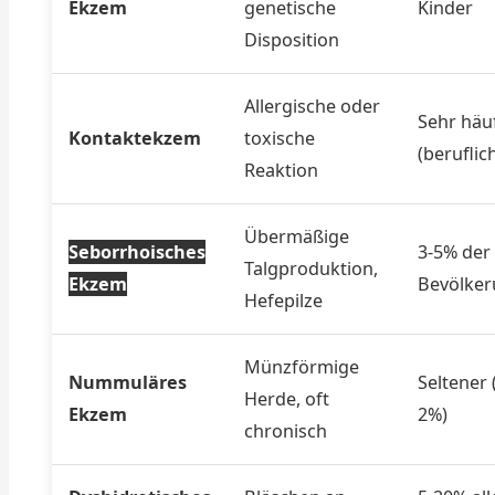
Ekzem
genetische
Kinder
Disposition
Allergische oder
Sehr häu
Kontaktekzem
toxische
(beruflic
Reaktion
Übermäßige
Seborrhoisches
3-5% der
Talgproduktion,
Ekzem
Bevölke
Hefepilze
Münzförmige
Nummuläres
Seltener 
Herde, oft
Ekzem
2%)
chronisch