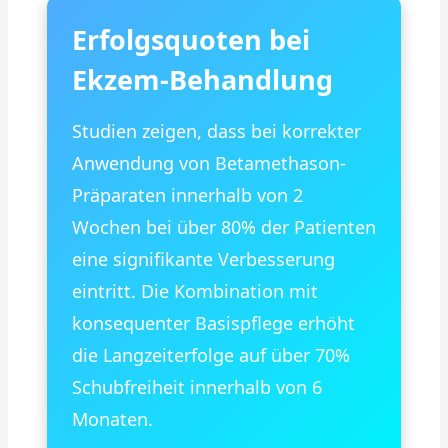
Erfolgsquoten bei
Ekzem-Behandlung
Studien zeigen, dass bei korrekter
Anwendung von Betamethason-
Präparaten innerhalb von 2
Wochen bei über 80% der Patienten
eine signifikante Verbesserung
eintritt. Die Kombination mit
konsequenter Basispflege erhöht
die Langzeiterfolge auf über 70%
Schubfreiheit innerhalb von 6
Monaten.