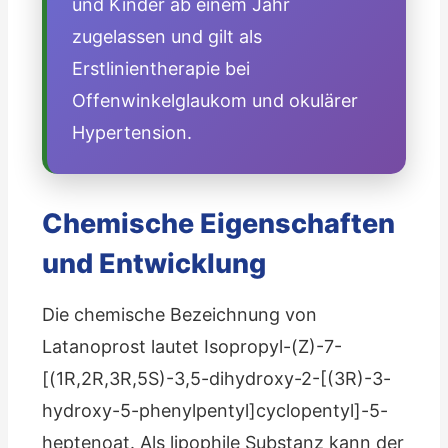
und Kinder ab einem Jahr
zugelassen und gilt als
Erstlinientherapie bei
Offenwinkelglaukom und okulärer
Hypertension.
Chemische Eigenschaften
und Entwicklung
Die chemische Bezeichnung von
Latanoprost lautet Isopropyl-(Z)-7-
[(1R,2R,3R,5S)-3,5-dihydroxy-2-[(3R)-3-
hydroxy-5-phenylpentyl]cyclopentyl]-5-
heptenoat. Als lipophile Substanz kann der