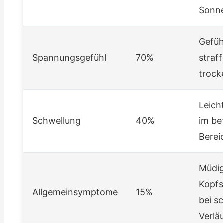
Sonn
Gefüh
Spannungsgefühl
70%
straff
trock
Leic
Schwellung
40%
im be
Berei
Müdig
Kopf
Allgemeinsymptome
15%
bei s
Verlä