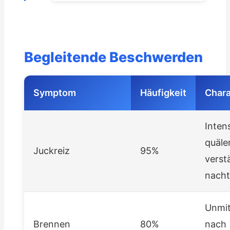
Begleitende Beschwerden
Symptom
Häufigkeit
Chara
Intens
quäle
Juckreiz
95%
verst
nacht
Unmit
Brennen
80%
nach