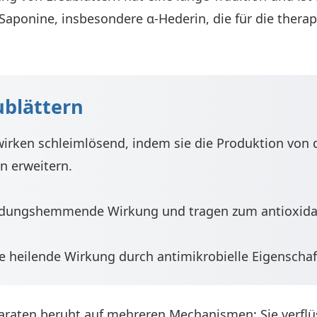
Saponine, insbesondere α-Hederin, die für die thera
ublättern
irken schleimlösend, indem sie die Produktion von 
n erweitern.
dungshemmende Wirkung und tragen zum antioxidati
e heilende Wirkung durch antimikrobielle Eigenschaf
araten beruht auf mehreren Mechanismen: Sie verfl