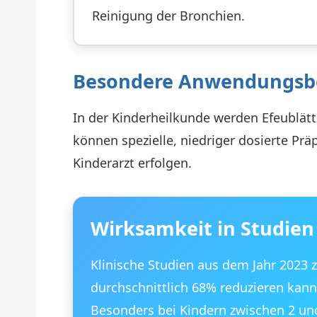
Reinigung der Bronchien.
Besondere Anwendungsb
In der Kinderheilkunde werden Efeublätte
können spezielle, niedriger dosierte P
Kinderarzt erfolgen.
Wirksamkeit in Studien
Klinische Studien aus dem Jahr 2023 z
durchschnittlich 68% reduzieren kann
Besonders bei Kindern zwischen 2 un