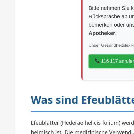
Bitte nehmen Sie k
Rücksprache ab un
bemerken oder uns
Apotheker
.
Unser Gesundheitslexiko
116 117 anrufe
Was sind Efeublätt
Efeublätter (Hederae helicis folium) we
heimisch ist. Die medizinische Verwendu