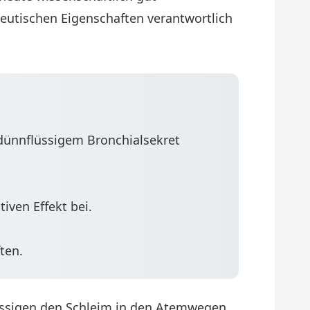
peutischen Eigenschaften verantwortlich
dünnflüssigem Bronchialsekret
ven Effekt bei.
ten.
üssigen den Schleim in den Atemwegen,