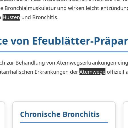
die Bronchialmuskulatur und wirken leicht entzün
m
Husten
und Bronchitis.
 von Efeublätter-Präpa
ich zur Behandlung von Atemwegserkrankungen einges
atarrhalischen Erkrankungen der
Atemwege
offiziell
Chronische Bronchitis