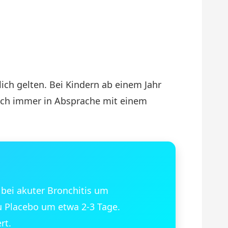
lich gelten. Bei Kindern ab einem Jahr
doch immer in Absprache mit einem
 bei akuter Bronchitis um
u Placebo um etwa 2-3 Tage.
rt.