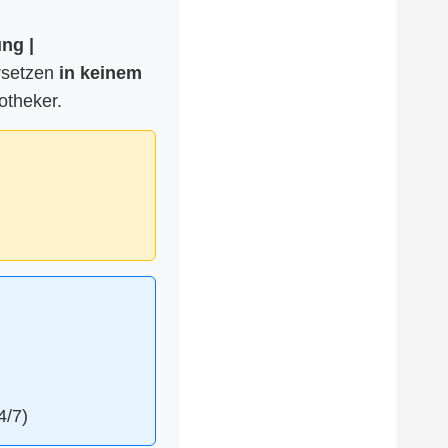
ng |
ersetzen
in keinem
otheker.
4/7)