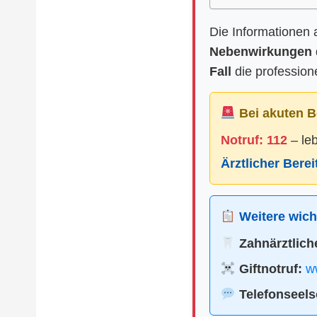
Die Informationen 
Nebenwirkungen
Fall
die profession
Bei akuten B
Notruf: 112
– le
Ärztlicher Bere
Weitere wicht
Zahnärztliche
Giftnotruf:
ww
Telefonseels