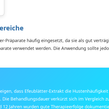
ereiche
r-Präparate häufig eingesetzt, da sie als gut verträg
räparate verwendet werden. Die Anwendung sollte je
eigen, dass Efeublätter-Extrakt die Hustenhäufigkeit
. Die Behandlungsdauer verkürzt sich im Vergleich z
d 12 Jahren wurden gute Therapieerfolge dokumentie