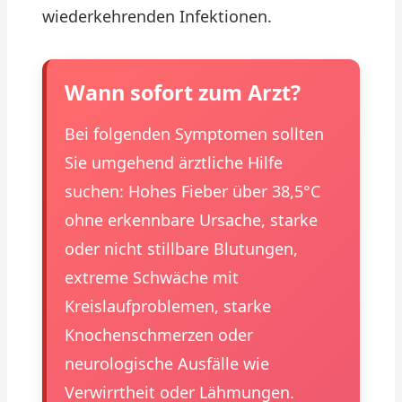
wiederkehrenden Infektionen.
Wann sofort zum Arzt?
Bei folgenden Symptomen sollten
Sie umgehend ärztliche Hilfe
suchen: Hohes Fieber über 38,5°C
ohne erkennbare Ursache, starke
oder nicht stillbare Blutungen,
extreme Schwäche mit
Kreislaufproblemen, starke
Knochenschmerzen oder
neurologische Ausfälle wie
Verwirrtheit oder Lähmungen.