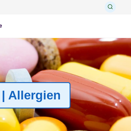
e
| Allergien