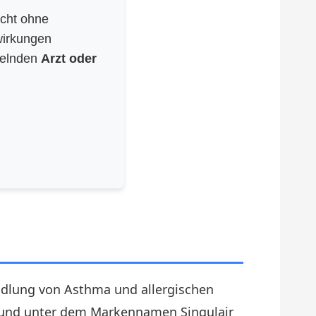
icht ohne
wirkungen
delnden
Arzt oder
andlung von Asthma und allergischen
t und unter dem Markennamen Singulair