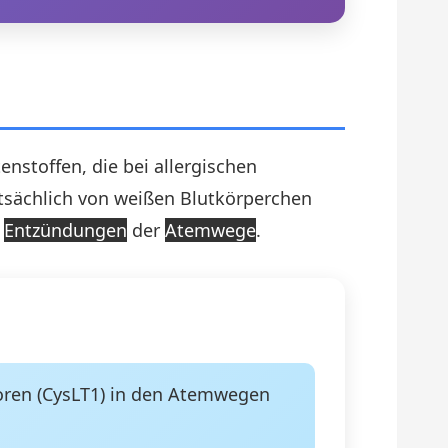
nstoffen, die bei allergischen
tsächlich von weißen Blutkörperchen
d
Entzündungen
der
Atemwege
.
toren (CysLT1) in den Atemwegen