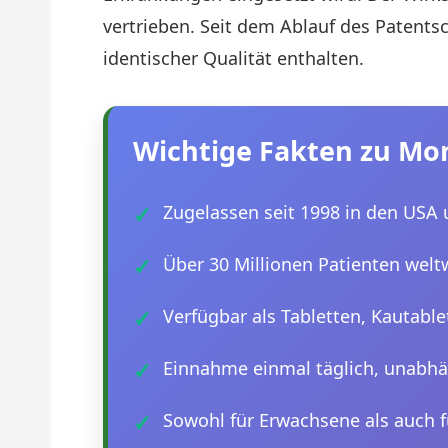
vertrieben. Seit dem Ablauf des Patentsc
identischer Qualität enthalten.
Wichtige Fakten zu Mo
Zugelassen seit 1998 in den USA
Über 30 Millionen Patienten welt
Verfügbar als Tabletten, Kautabl
Einnahme einmal täglich, unabhä
Sowohl für Erwachsene als auch 