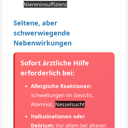
Niereninsuffizienz
Seltene, aber
schwerwiegende
Nebenwirkungen
Sofort ärztliche Hilfe
erforderlich bei:
Allergische Reaktionen:
Schwellungen im Gesicht,
Atemnot,
Nesselsucht
Halluzinationen oder
Delirium:
Vor allem bei älteren