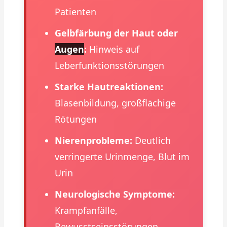
Patienten
Gelbfärbung der Haut oder
Augen
:
Hinweis auf
Leberfunktionsstörungen
Starke Hautreaktionen:
Blasenbildung, großflächige
Rötungen
Nierenprobleme:
Deutlich
verringerte Urinmenge, Blut im
Urin
Neurologische Symptome:
Krampfanfälle,
Bewusstseinsstörungen