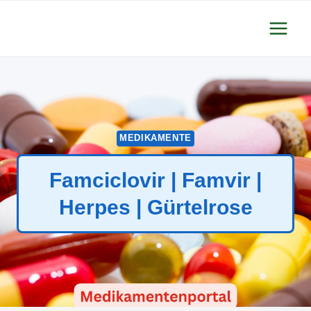
Zum
Inhalt
springen
MEDIKAMENTE
Famciclovir | Famvir |
Herpes | Gürtelrose