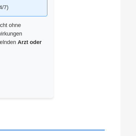
4/7)
icht ohne
wirkungen
delnden
Arzt oder