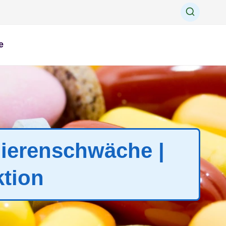
e
Nierenschwäche |
ktion