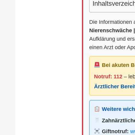
Inhaltsverzeic
Die Informationen 
Nierenschwäche |
Aufklärung und er
einen Arzt oder Ap
Bei akuten B
Notruf: 112
– le
Ärztlicher Bere
Weitere wicht
Zahnärztliche
Giftnotruf:
ww