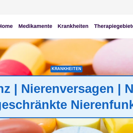
Home
Medikamente
Krankheiten
Therapiegebiet
KRANKHEITEN
enz | Nierenversagen | 
eschränkte Nierenfun