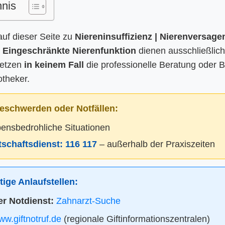
hnis
auf dieser Seite zu
Niereninsuffizienz | Nierenversagen
 Eingeschränkte Nierenfunktion
dienen ausschließlich
setzen
in keinem Fall
die professionelle Beratung oder 
otheker.
eschwerden oder Notfällen:
bensbedrohliche Situationen
itschaftsdienst:
116 117
– außerhalb der Praxiszeiten
ige Anlaufstellen:
r Notdienst:
Zahnarzt-Suche
w.giftnotruf.de
(regionale Giftinformationszentralen)