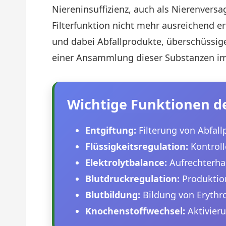
Niereninsuffizienz, auch als Nierenvers
Filterfunktion nicht mehr ausreichend er
und dabei Abfallprodukte, überschüssige
einer Ansammlung dieser Substanzen im
Wichtige Funktionen d
Entgiftung:
Filterung von Abfall
Flüssigkeitsregulation:
Kontroll
Elektrolytbalance:
Aufrechterha
Blutdruckregulation:
Produktio
Blutbildung:
Bildung von Erythro
Knochenstoffwechsel:
Aktivier