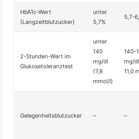
HbA1c-Wert
unter
5,7-6
(Langzeitblutzucker)
5,7%
unter
140
140-
2-Stunden-Wert im
mg/dl
mg/dl
Glukosetoleranztest
(7,8
11,0 
mmol/l)
Gelegenheitsblutzucker
–
–