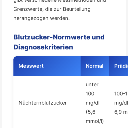
Grenzwerte, die zur Beurteilung
herangezogen werden.
Blutzucker-Normwerte und
Diagnosekriterien
Messwert
Normal
Prädi
unter
100
100-
Nüchternblutzucker
mg/dl
mg/dl
(5,6
6,9 m
mmol/l)