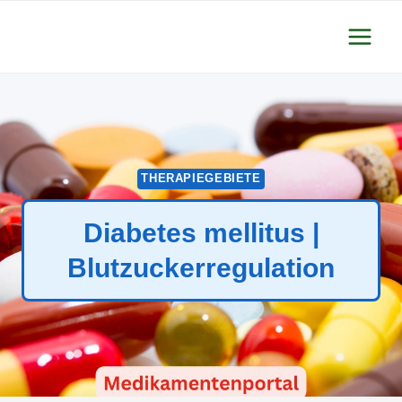
Zum
Inhalt
springen
THERAPIEGEBIETE
Diabetes mellitus |
Blutzuckerregulation