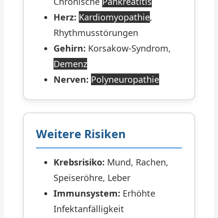
Chronische
Pankreatitis
Herz:
Kardiomyopathie
,
Rhythmusstörungen
Gehirn:
Korsakow-Syndrom,
Demenz
Nerven:
Polyneuropathie
Weitere Risiken
Krebsrisiko:
Mund, Rachen,
Speiseröhre, Leber
Immunsystem:
Erhöhte
Infektanfälligkeit