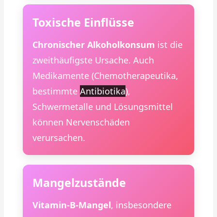
Toxische Einflüsse
Chronischer Alkoholkonsum
ist die
zweithäufigste Ursache. Auch
Medikamente (Chemotherapeutika,
bestimmte
Antibiotika
),
Schwermetalle und Lösungsmittel
können Nervenschäden
verursachen.
Mangelzustände
Vitamin-B-Mangel
, insbesondere