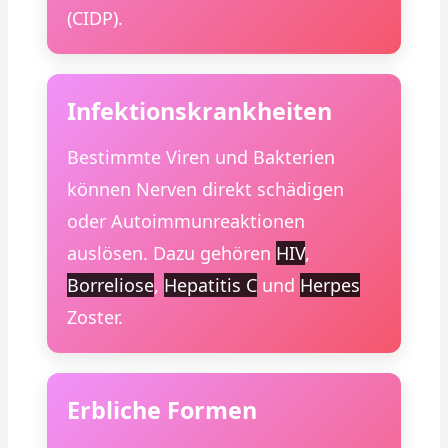
(CIDP).
Infektionskrankheiten
Bestimmte Viren und Bakterien
können Nerven direkt schädigen
oder Autoimmunreaktionen
auslösen. Dazu gehören
HIV
,
Borreliose
,
Hepatitis C
und
Herpes
Zoster.
Erbliche Formen