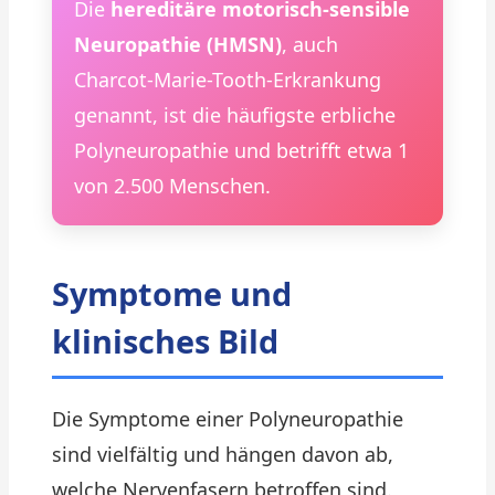
Die
hereditäre motorisch-sensible
Neuropathie (HMSN)
, auch
Charcot-Marie-Tooth-Erkrankung
genannt, ist die häufigste erbliche
Polyneuropathie und betrifft etwa 1
von 2.500 Menschen.
Symptome und
klinisches Bild
Die Symptome einer Polyneuropathie
sind vielfältig und hängen davon ab,
welche Nervenfasern betroffen sind.