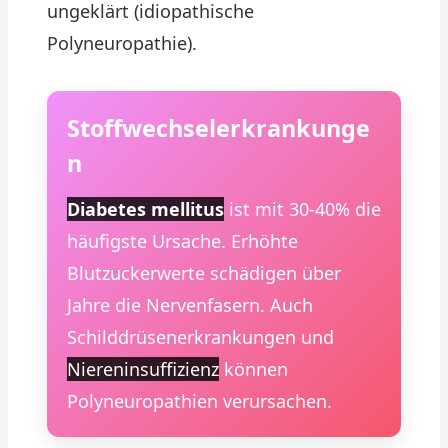
ungeklärt (idiopathische
Polyneuropathie).
Stoffwechselerkrankunge
n
Diabetes mellitus
ist mit 30-40% die
häufigste Ursache. Erhöhte
Blutzuckerwerte schädigen über
Jahre die Nervenfasern. Auch
Schilddrüsenerkrankungen und
Niereninsuffizienz
können
Polyneuropathien verursachen.