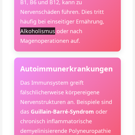
B1, B6 und B12, kann zu
Nervenschäden führen. Dies tritt
häufig bei einseitiger Ernährung,
Alkoholismus
oder nach
Magenoperationen auf.
Autoimmunerkrankungen
Das Immunsystem greift
fälschlicherweise körpereigene
Nervenstrukturen an. Beispiele sind
das
Guillain-Barré-Syndrom
oder
chronisch inflammatorische
demyelinisierende Polyneuropathie