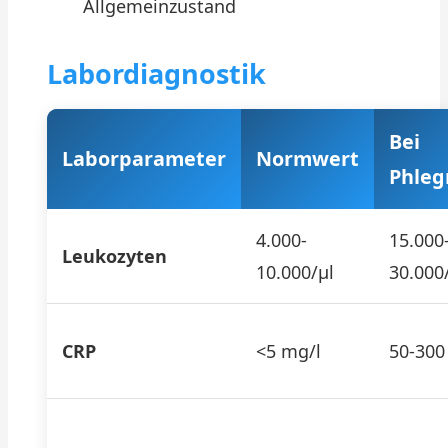
Allgemeinzustand
Labordiagnostik
Bei
Laborparameter
Normwert
Phle
4.000-
15.000
Leukozyten
10.000/µl
30.000
CRP
<5 mg/l
50-300