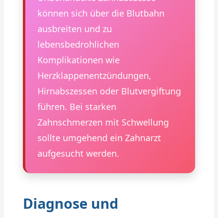
können sich über die Blutbahn
ausbreiten und zu
lebensbedrohlichen
Komplikationen wie
Herzklappenentzündungen,
Hirnabszessen oder Blutvergiftung
führen. Bei starken
Zahnschmerzen mit Schwellung
sollte umgehend ein Zahnarzt
aufgesucht werden.
Diagnose und