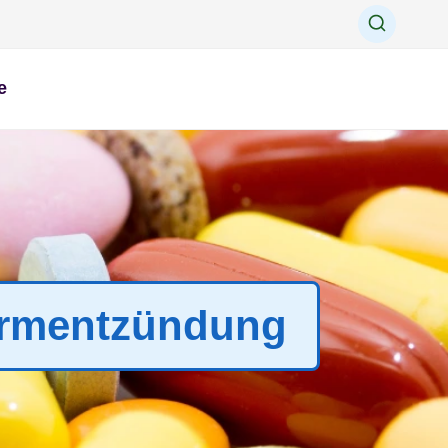
e
darmentzündung