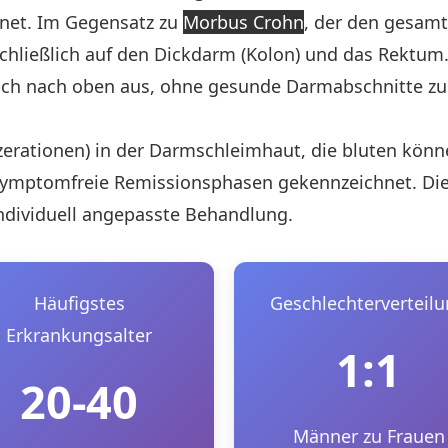
net. Im Gegensatz zu
Morbus Crohn
, der den gesamt
sschließlich auf den Dickdarm (Kolon) und das Rektu
lich nach oben aus, ohne gesunde Darmabschnitte zu
erationen) in der Darmschleimhaut, die bluten könne
ymptomfreie Remissionsphasen gekennzeichnet. Die
individuell angepasste Behandlung.
Häufigstes
Geschlechterverteil
Erkrankungsalter
1:1
20-40
Männer zu Frauen