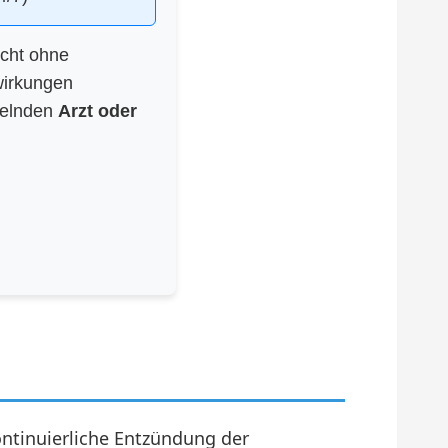
icht ohne
wirkungen
delnden
Arzt oder
ontinuierliche Entzündung der