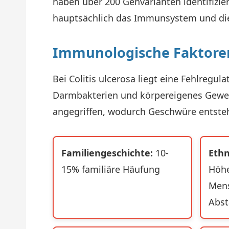
haben über 200 Genvarianten identifizier
hauptsächlich das Immunsystem und die
Immunologische Faktore
Bei Colitis ulcerosa liegt eine Fehlre
Darmbakterien und körpereigenes Gewebe
angegriffen, wodurch Geschwüre entsteh
Familiengeschichte:
10-
Ethn
15% familiäre Häufung
Höhe
Mens
Abs