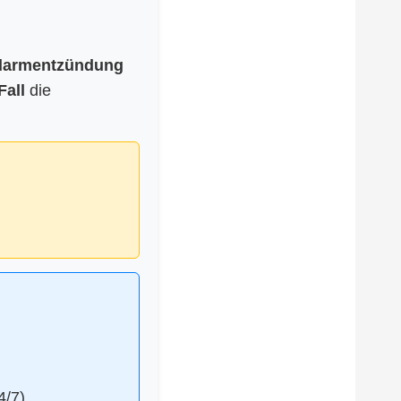
ckdarmentzündung
Fall
die
4/7)