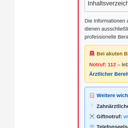
Inhaltsverzeic
Die Informationen 
dienen ausschließl
professionelle Ber
Bei akuten B
Notruf: 112
– le
Ärztlicher Bere
Weitere wicht
Zahnärztliche
Giftnotruf:
ww
Telefonseels