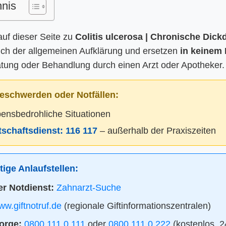
hnis
auf dieser Seite zu
Colitis ulcerosa | Chronische Di
ich der allgemeinen Aufklärung und ersetzen
in keinem 
atung oder Behandlung durch einen Arzt oder Apotheker.
eschwerden oder Notfällen:
bensbedrohliche Situationen
itschaftsdienst:
116 117
– außerhalb der Praxiszeiten
ige Anlaufstellen:
r Notdienst:
Zahnarzt-Suche
w.giftnotruf.de
(regionale Giftinformationszentralen)
orge:
0800 111 0 111
oder
0800 111 0 222
(kostenlos, 2