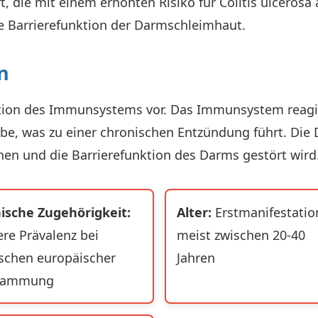
t, die mit einem erhöhten Risiko für Colitis ulcerosa 
 Barrierefunktion der Darmschleimhaut.
n
gulation des Immunsystems vor. Das Immunsystem reag
, was zu einer chronischen Entzündung führt. Die 
en und die Barrierefunktion des Darms gestört wird
ische Zugehörigkeit:
Alter:
Erstmanifestatio
re Prävalenz bei
meist zwischen 20-40
chen europäischer
Jahren
tammung