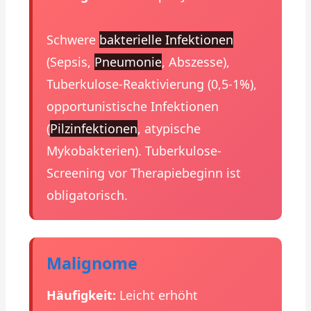
Schwere
bakterielle Infektionen
(Sepsis,
Pneumonie
, Abszesse),
Tuberkulose-Reaktivierung (0,5-1%),
opportunistische Infektionen
(
Pilzinfektionen
, atypische
Mykobakterien). Tuberkulose-
Screening vor Therapiebeginn ist
obligatorisch.
Malignome
Häufigkeit:
Leicht erhöht