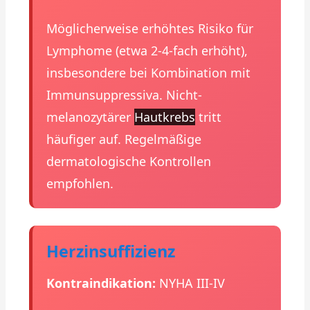
Möglicherweise erhöhtes Risiko für
Lymphome (etwa 2-4-fach erhöht),
insbesondere bei Kombination mit
Immunsuppressiva. Nicht-
melanozytärer
Hautkrebs
tritt
häufiger auf. Regelmäßige
dermatologische Kontrollen
empfohlen.
Herzinsuffizienz
Kontraindikation:
NYHA III-IV