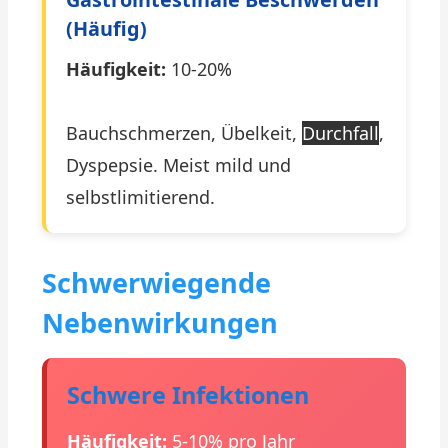
(häufig)
Häufigkeit:
10-20%
Bauchschmerzen, Übelkeit,
Durchfall
,
Dyspepsie. Meist mild und
selbstlimitierend.
Schwerwiegende
Nebenwirkungen
Schwere Infektionen
Häufigkeit:
5-10% pro Jahr