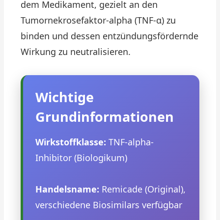
dem Medikament, gezielt an den
Tumornekrosefaktor-alpha (TNF-α) zu
binden und dessen entzündungsfördernde
Wirkung zu neutralisieren.
Wichtige
Grundinformationen
Wirkstoffklasse:
TNF-alpha-
Inhibitor (Biologikum)
Handelsname:
Remicade (Original),
verschiedene Biosimilars verfügbar