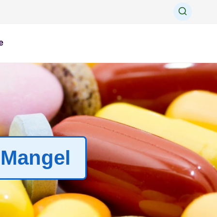
e
 Mangel