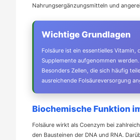
Nahrungsergänzungsmitteln und angerei
Wichtige Grundlagen
Folsäure ist ein essentielles Vitamin
Supplemente aufgenommen werden. Das
Besonders Zellen, die sich häufig tei
ausreichende Folsäureversorgung an
Biochemische Funktion i
Folsäure wirkt als Coenzym bei zahlreich
den Bausteinen der DNA und RNA. Darübe