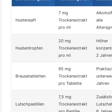
7 mg
Alkoholf
Hustensaft
Trockenextrakt
alle
pro ml
Altersg
20 mg
Höher
Hustentropfen
Trockenextrakt
konzentr
pro ml
2 Jahre
65 mg
Praktisc
Brausetabletten
Trockenextrakt
unterwe
pro Tablette
Jahren
7,5 mg
Zusätzli
Lutschpastillen
Trockenextrakt
Lutschef
pro Pastille
6 Jahre