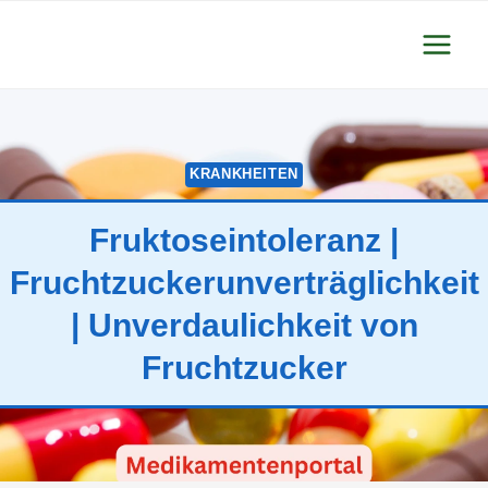
Zum
Inhalt
springen
KRANKHEITEN
Fruktoseintoleranz |
Fruchtzuckerunverträglichkeit
| Unverdaulichkeit von
Fruchtzucker