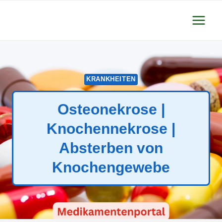
Zum
Inhalt
springen
KRANKHEITEN
Osteonekrose |
Knochennekrose |
Absterben von
Knochengewebe