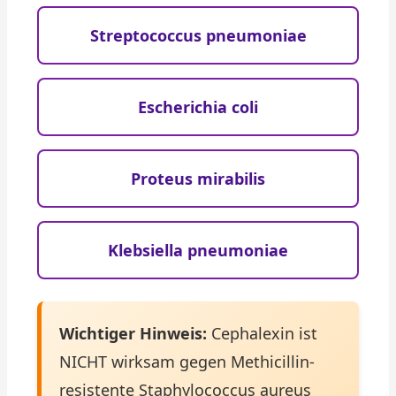
Streptococcus pneumoniae
Escherichia coli
Proteus mirabilis
Klebsiella pneumoniae
Wichtiger Hinweis:
Cephalexin ist
NICHT wirksam gegen Methicillin-
resistente Staphylococcus aureus