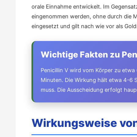
orale Einnahme entwickelt. Im Gegensatz z
eingenommen werden, ohne durch die Mag
eingesetzt und gilt nach wie vor als Go
Wichtige Fakten zu Peni
Penicillin V wird vom Körper zu etw
Minuten. Die Wirkung hält etwa 4-6
muss. Die Ausscheidung erfolgt haupt
Wirkungsweise von 