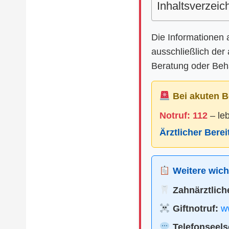
Inhaltsverzeic
Die Informationen 
ausschließlich der
Beratung oder Beha
Bei akuten B
Notruf: 112
– le
Ärztlicher Bere
Weitere wicht
Zahnärztliche
Giftnotruf:
ww
Telefonseels