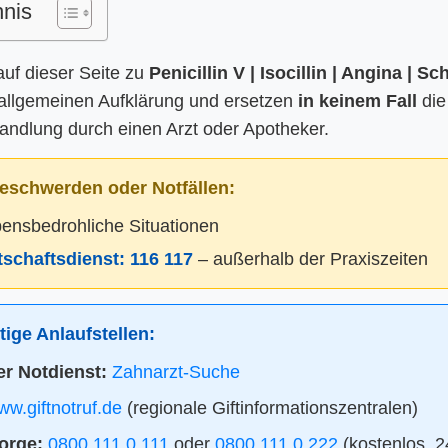
hnis
auf dieser Seite zu
Penicillin V | Isocillin | Angina | Sc
 allgemeinen Aufklärung und ersetzen
in keinem Fall
die
ndlung durch einen Arzt oder Apotheker.
eschwerden oder Notfällen:
bensbedrohliche Situationen
itschaftsdienst:
116 117
– außerhalb der Praxiszeiten
ige Anlaufstellen:
r Notdienst:
Zahnarzt-Suche
w.giftnotruf.de
(regionale Giftinformationszentralen)
orge:
0800 111 0 111
oder
0800 111 0 222
(kostenlos, 2