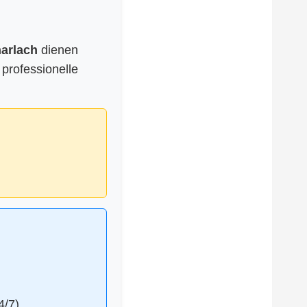
harlach
dienen
 professionelle
4/7)