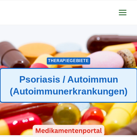
Zum
Inhalt
springen
THERAPIEGEBIETE
Psoriasis / Autoimmun
(Autoimmunerkrankungen)