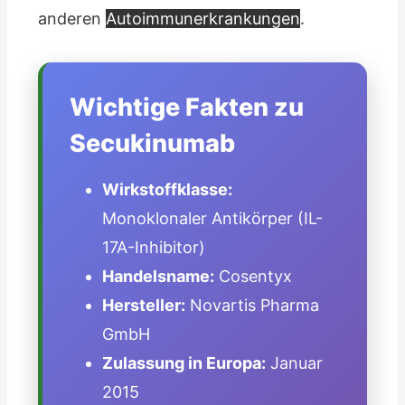
anderen
Autoimmunerkrankungen
.
Wichtige Fakten zu
Secukinumab
Wirkstoffklasse:
Monoklonaler Antikörper (IL-
17A-Inhibitor)
Handelsname:
Cosentyx
Hersteller:
Novartis Pharma
GmbH
Zulassung in Europa:
Januar
2015