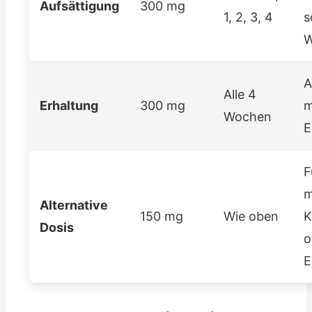
Aufsättigung
300 mg
1, 2, 3, 4
s
W
A
Alle 4
Erhaltung
300 mg
m
Wochen
E
F
m
Alternative
150 mg
Wie oben
K
Dosis
o
E