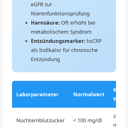
eGFR zur
Nierenfunktionsprüfung
Harnsäure:
Oft erhöht bei
metabolischem Syndrom
Entzündungsmarker:
hsCRP
als Indikator für chronische
Entzündung
Kriti
Laborparameter
Normalwert
Wert
≥ 100
Nüchternblutzucker
< 100 mg/dl
mg/dl