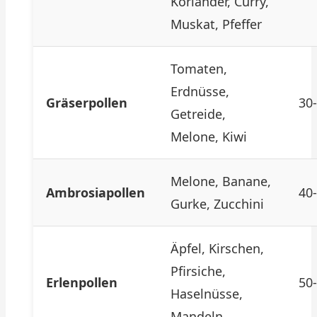
Koriander, Curry,
Muskat, Pfeffer
Tomaten,
Erdnüsse,
Gräserpollen
30
Getreide,
Melone, Kiwi
Melone, Banane,
Ambrosiapollen
40
Gurke, Zucchini
Äpfel, Kirschen,
Pfirsiche,
Erlenpollen
50
Haselnüsse,
Mandeln