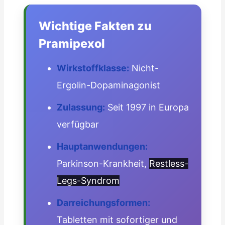
Wichtige Fakten zu
Pramipexol
Wirkstoffklasse:
Nicht-
Ergolin-Dopaminagonist
Zulassung:
Seit 1997 in Europa
verfügbar
Hauptanwendungen:
Parkinson-Krankheit,
Restless-
Legs-Syndrom
Darreichungsformen:
Tabletten mit sofortiger und