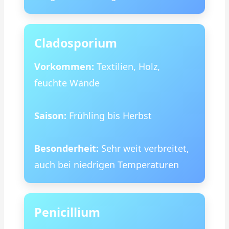
Cladosporium
Vorkommen:
Textilien, Holz,
feuchte Wände
Saison:
Frühling bis Herbst
Besonderheit:
Sehr weit verbreitet,
auch bei niedrigen Temperaturen
Penicillium