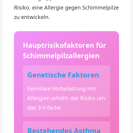
Risiko, eine Allergie gegen Schimmelpilze
zu entwickeln.
Hauptrisikofaktoren für
Schimmelpilzallergien
Genetische Faktoren
Familiäre Vorbelastung mit
Allergien erhöht das Risiko um
das 3-5-fache
Bestehendes Asthma