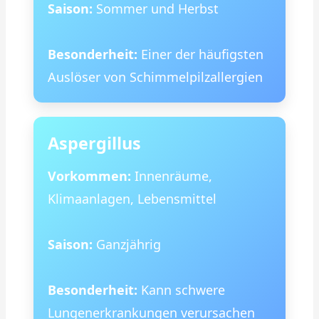
Saison:
Sommer und Herbst
Besonderheit:
Einer der häufigsten
Auslöser von Schimmelpilzallergien
Aspergillus
Vorkommen:
Innenräume,
Klimaanlagen, Lebensmittel
Saison:
Ganzjährig
Besonderheit:
Kann schwere
Lungenerkrankungen verursachen