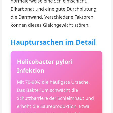
normalerweise eine Schleimschicht,
Bikarbonat und eine gute Durchblutung
die Darmwand. Verschiedene Faktoren
können dieses Gleichgewicht stören.
Hauptursachen im Detail
Helicobacter pylori
Infektion
Mit 70-90% die häufigste Ursache.
Das Bakterium schwächt die
Schutzbarriere der Schleimhaut und
erhöht die Säureproduktion. Etwa