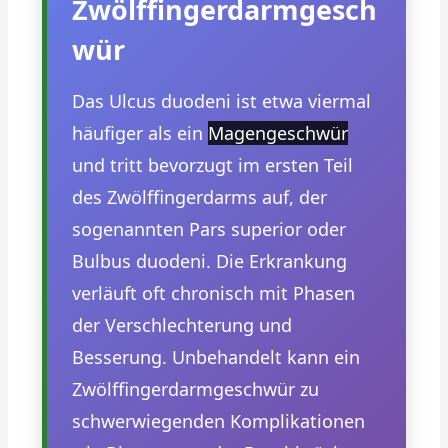
Zwölffingerdarmgesch
wür
Das Ulcus duodeni ist etwa viermal
häufiger als ein
Magengeschwür
und tritt bevorzugt im ersten Teil
des Zwölffingerdarms auf, der
sogenannten Pars superior oder
Bulbus duodeni. Die Erkrankung
verläuft oft chronisch mit Phasen
der Verschlechterung und
Besserung. Unbehandelt kann ein
Zwölffingerdarmgeschwür zu
schwerwiegenden Komplikationen