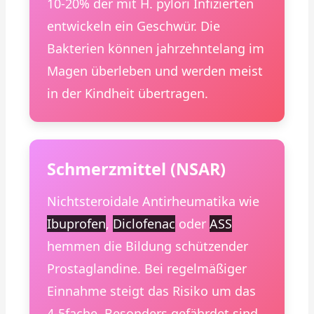
10-20% der mit H. pylori Infizierten
entwickeln ein Geschwür. Die
Bakterien können jahrzehntelang im
Magen überleben und werden meist
in der Kindheit übertragen.
Schmerzmittel (NSAR)
Nichtsteroidale Antirheumatika wie
Ibuprofen
,
Diclofenac
oder
ASS
hemmen die Bildung schützender
Prostaglandine. Bei regelmäßiger
Einnahme steigt das Risiko um das
4-5fache. Besonders gefährdet sind