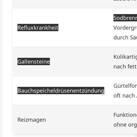
Sodbren
Refluxkrankheit
Vordergr
durch Sä
Kolikart
Gallensteine
nach fet
Gürtelfö
Bauchspeicheldrüsenentzündung
oft nach
Funktion
Reizmagen
ohne org