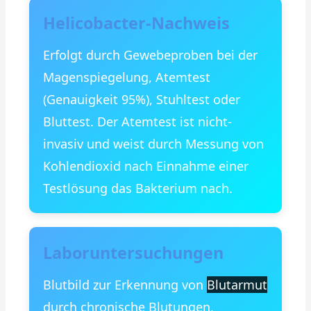
Helicobacter-Nachweis
Erfolgt durch Gewebeproben bei der
Magenspiegelung, Atemtest
(Genauigkeit 95%), Stuhltest oder
Bluttest. Der Atemtest ist nicht-
invasiv und weist durch Messung von
Kohlendioxid nach Einnahme einer
Testlösung das Bakterium nach.
Laboruntersuchungen
Blutbild zur Erkennung von
Blutarmut
durch chronische Blutungen,