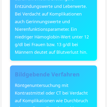
Entzündungswerte und Leberwerte.
Bei Verdacht auf Komplikationen
auch Gerinnungswerte und
Nierenfunktionsparameter. Ein
niedriger Hämoglobin-Wert unter 12
g/dl bei Frauen bzw. 13 g/dl bei
Männern deutet auf Blutverlust hin.
Bildgebende Verfahren
Röntgenuntersuchung mit
Kontrastmittel oder CT bei Verdacht
auf Komplikationen wie Durchbruch