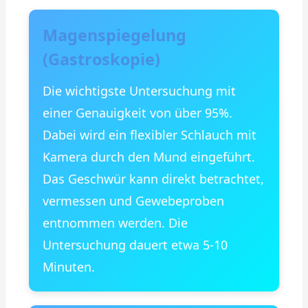
Magenspiegelung
(Gastroskopie)
Die wichtigste Untersuchung mit
einer Genauigkeit von über 95%.
Dabei wird ein flexibler Schlauch mit
Kamera durch den Mund eingeführt.
Das Geschwür kann direkt betrachtet,
vermessen und Gewebeproben
entnommen werden. Die
Untersuchung dauert etwa 5-10
Minuten.