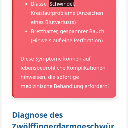
Blässe,
Schwindel
,
Kreislaufprobleme (Anzeichen
eines Blutverlusts)
Brettharter, gespannter Bauch
(Hinweis auf eine Perforation)
Diese Symptome können auf
lebensbedrohliche Komplikationen
hinweisen, die sofortige
medizinische Behandlung erfordern!
Diagnose des
Zwölffingerdarmgeschwür