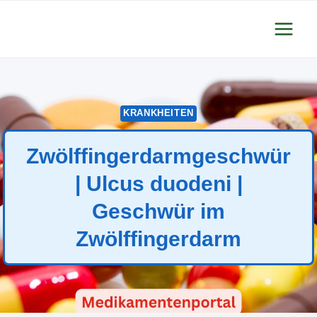
Zum
Inhalt
springen
KRANKHEITEN
Zwölffingerdarmgeschwür
| Ulcus duodeni |
Geschwür im
Zwölffingerdarm