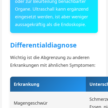
oder zur Beurteilung benachbarter
Organe. Ultraschall kann ergänzend
eingesetzt werden, ist aber weniger
aussagekräftig als die Endoskopie.
Differentialdiagnose
Wichtig ist die Abgrenzung zu anderen
Erkrankungen mit ähnlichen Symptomen:
Erkrankung
Untersc
Schmerze
Magengeschwür
Essen, n