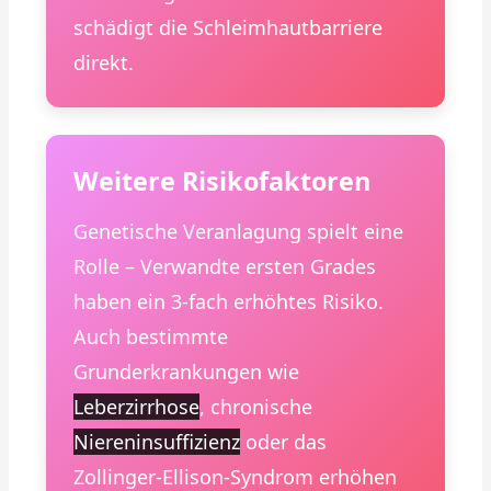
schädigt die Schleimhautbarriere
direkt.
Weitere Risikofaktoren
Genetische Veranlagung spielt eine
Rolle – Verwandte ersten Grades
haben ein 3-fach erhöhtes Risiko.
Auch bestimmte
Grunderkrankungen wie
Leberzirrhose
, chronische
Niereninsuffizienz
oder das
Zollinger-Ellison-Syndrom erhöhen