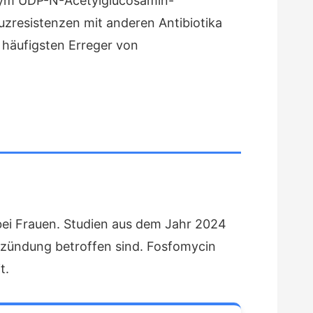
Enzym UDP-N-Acetylglucosamin-
uzresistenzen mit anderen Antibiotika
e häufigsten Erreger von
 bei Frauen. Studien aus dem Jahr 2024
tzündung betroffen sind. Fosfomycin
t.