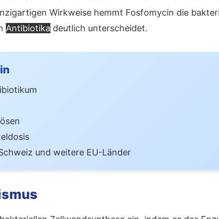
einzigartigen Wirkweise hemmt Fosfomycin die bakteri
en
Antibiotika
deutlich unterscheidet.
in
biotikum
lösen
eldosis
 Schweiz und weitere EU-Länder
nismus