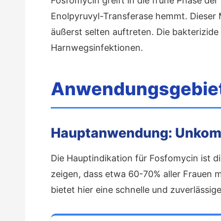
Fosfomycin greift in die frühe Phase de
Enolpyruvyl-Transferase hemmt. Dieser M
äußerst selten auftreten. Die bakterizide
Harnwegsinfektionen.
Anwendungsgebiete
Hauptanwendung: Unkomp
Die Hauptindikation für Fosfomycin ist 
zeigen, dass etwa 60-70% aller Frauen 
bietet hier eine schnelle und zuverlässi