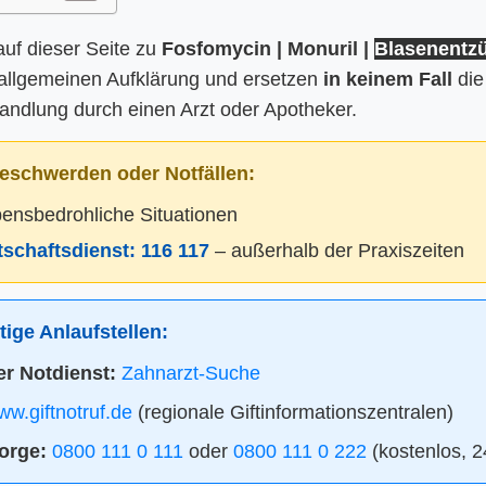
auf dieser Seite zu
Fosfomycin | Monuril |
Blasenentz
 allgemeinen Aufklärung und ersetzen
in keinem Fall
die
ndlung durch einen Arzt oder Apotheker.
eschwerden oder Notfällen:
bensbedrohliche Situationen
itschaftsdienst:
116 117
– außerhalb der Praxiszeiten
ige Anlaufstellen:
r Notdienst:
Zahnarzt-Suche
w.giftnotruf.de
(regionale Giftinformationszentralen)
orge:
0800 111 0 111
oder
0800 111 0 222
(kostenlos, 2