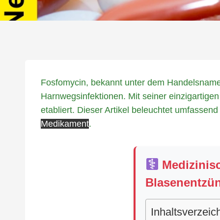
Fosfomycin, bekannt unter dem Handelsnamen 
Harnwegsinfektionen. Mit seiner einzigartige
etabliert. Dieser Artikel beleuchtet umfass
Medikament
.
Medizinisc
Blasenentzü
Inhaltsverzeic