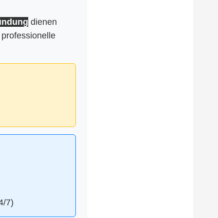
ündung
dienen
 professionelle
4/7)