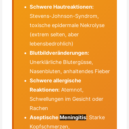
Schwere Hautreaktionen:
Stevens-Johnson-Syndrom,
toxische epidermale Nekrolyse
(extrem selten, aber
lebensbedrohlich)
Blutbildveränderungen:
Unerklärliche Blutergüsse,
Nasenbluten, anhaltendes Fieber
Schwere allergische
Reaktionen:
Atemnot,
Schwellungen im Gesicht oder
Rachen
Aseptische
Meningitis
:
Starke
Kopfschmerzen,