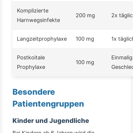
Komplizierte
200 mg
2x tägli
Harnwegsinfekte
Langzeitprophylaxe
100 mg
1x tägli
Postkoitale
Einmalig
100 mg
Prophylaxe
Geschle
Besondere
Patientengruppen
Kinder und Jugendliche
Bei Kindern ab 6 Jahren wird die