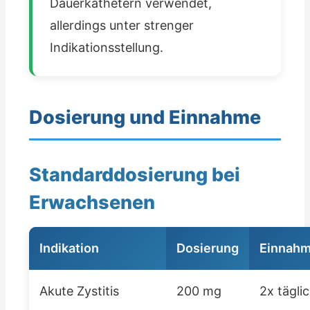
Dauerkathetern verwendet,
allerdings unter strenger
Indikationsstellung.
Dosierung und Einnahme
Standarddosierung bei
Erwachsenen
Indikation
Dosierung
Einnahm
Akute Zystitis
200 mg
2x tägli