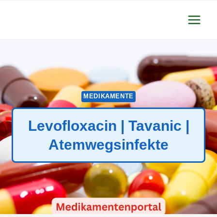
Zum
Inhalt
springen
MEDIKAMENTE
Levofloxacin | Tavanic |
Atemwegsinfekte