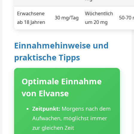
Erwachsene
Wöchentlich
30 mg/Tag
50-70
ab 18 Jahren
um 20 mg
Einnahmehinweise und
praktische Tipps
Optimale Einnahme
von Elvanse
Zeitpunkt:
Morgens nach dem
Aufwachen, möglichst immer
zur gleichen Zeit