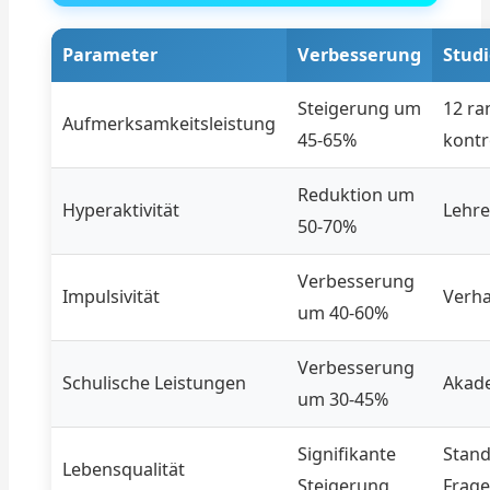
Parameter
Verbesserung
Stud
Steigerung um
12 ra
Aufmerksamkeitsleistung
45-65%
kontr
Reduktion um
Hyperaktivität
Lehre
50-70%
Verbesserung
Impulsivität
Verh
um 40-60%
Verbesserung
Schulische Leistungen
Akade
um 30-45%
Signifikante
Stand
Lebensqualität
Steigerung
Frag