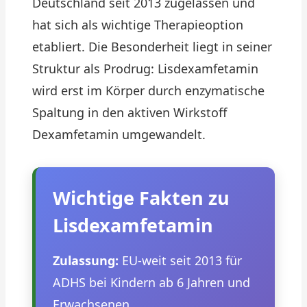
Deutschland seit 2013 zugelassen und
hat sich als wichtige Therapieoption
etabliert. Die Besonderheit liegt in seiner
Struktur als Prodrug: Lisdexamfetamin
wird erst im Körper durch enzymatische
Spaltung in den aktiven Wirkstoff
Dexamfetamin umgewandelt.
Wichtige Fakten zu
Lisdexamfetamin
Zulassung:
EU-weit seit 2013 für
ADHS bei Kindern ab 6 Jahren und
Erwachsenen