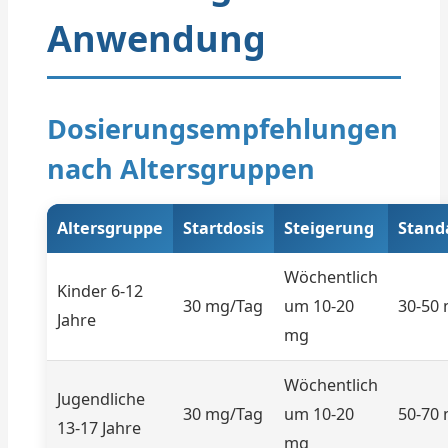
Anwendung
Dosierungsempfehlungen
nach Altersgruppen
Altersgruppe
Startdosis
Steigerung
Stand
Wöchentlich
Kinder 6-12
30 mg/Tag
um 10-20
30-50
Jahre
mg
Wöchentlich
Jugendliche
30 mg/Tag
um 10-20
50-70
13-17 Jahre
mg