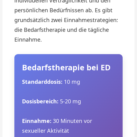
individuellen Verträglichkeit und den
persönlichen Bedürfnissen ab. Es gibt
grundsätzlich zwei Einnahmestrategien:
die Bedarfstherapie und die tägliche
Einnahme.
Bedarfstherapie bei ED
Standarddosis:
10 mg
Dosisbereich:
5-20 mg
Einnahme:
30 Minuten vor
sexueller Aktivität