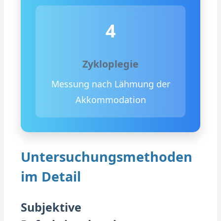
4
Zykloplegie
Messung nach Lähmung der
Akkommodation
Untersuchungsmethoden
im Detail
Subjektive