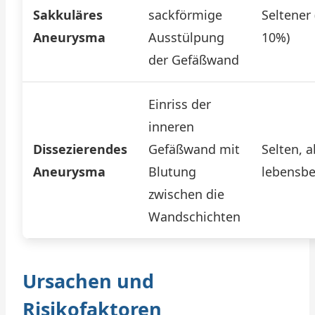
Sakkuläres
sackförmige
Seltener 
Aneurysma
Ausstülpung
10%)
der Gefäßwand
Einriss der
inneren
Dissezierendes
Gefäßwand mit
Selten, 
Aneurysma
Blutung
lebensbe
zwischen die
Wandschichten
Ursachen und
Risikofaktoren