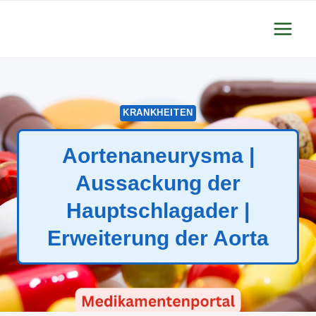
Zum
Inhalt
springen
KRANKHEITEN
Aortenaneurysma |
Aussackung der
Hauptschlagader |
Erweiterung der Aorta