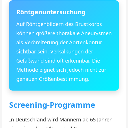
Röntgenuntersuchung
Auf Röntgenbildern des Brustkorbs
können größere thorakale Aneurysmen
als Verbreiterung der Aortenkontur
sichtbar sein. Verkalkungen der
Gefäßwand sind oft erkennbar. Die
Methode eignet sich jedoch nicht zur
genauen Größenbestimmung.
Screening-Programme
In Deutschland wird Männern ab 65 Jahren