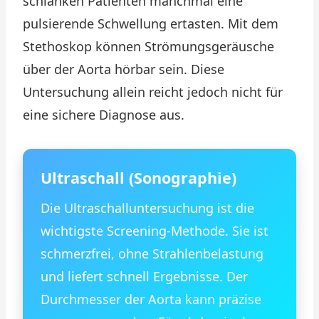
schlanken Patienten manchmal eine
pulsierende Schwellung ertasten. Mit dem
Stethoskop können Strömungsgeräusche
über der Aorta hörbar sein. Diese
Untersuchung allein reicht jedoch nicht für
eine sichere Diagnose aus.
Ultraschall (Sonographie)
Die Ultraschalluntersuchung ist die
wichtigste Screening-Methode. Sie ist
schmerzfrei, ohne Strahlenbelastung
und liefert schnell Ergebnisse. Der
Durchmesser der Aorta kann präzise