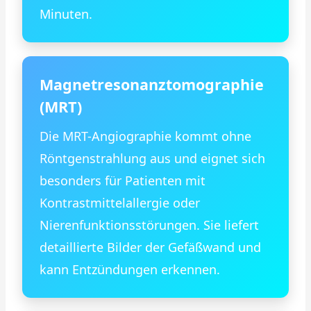
Minuten.
Magnetresonanztomographie
(MRT)
Die MRT-Angiographie kommt ohne
Röntgenstrahlung aus und eignet sich
besonders für Patienten mit
Kontrastmittelallergie oder
Nierenfunktionsstörungen. Sie liefert
detaillierte Bilder der Gefäßwand und
kann Entzündungen erkennen.