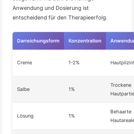
Anwendung und Dosierung ist
entscheidend für den Therapieerfolg.
Darreichungsform
Konzentration
Anwendun
Creme
1-2%
Hautpilzin
Trockene
Salbe
1%
Hautparti
Behaarte
Lösung
1%
Hautareal