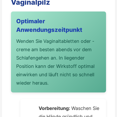
Vaginalpilz
Optimaler
Anwendungszeitpunkt
Wenden Sie Vaginaltabletten oder -
creme am besten abends vor dem
Schlafengehen an. In liegender
Position kann der Wirkstoff optimal
einwirken und läuft nicht so schnell
wieder heraus.
Vorbereitung:
Waschen Sie
die Hände gründlich und