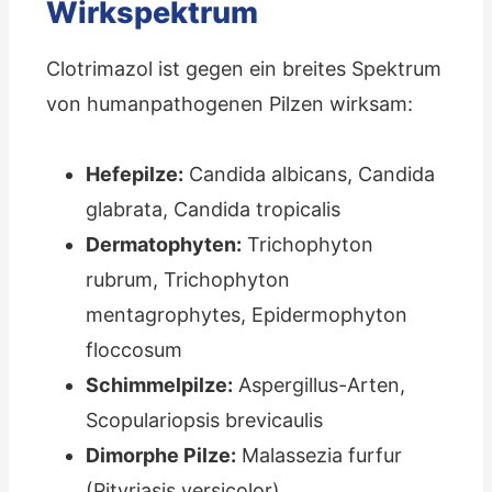
Wirkspektrum
Clotrimazol ist gegen ein breites Spektrum
von humanpathogenen Pilzen wirksam:
Hefepilze:
Candida albicans, Candida
glabrata, Candida tropicalis
Dermatophyten:
Trichophyton
rubrum, Trichophyton
mentagrophytes, Epidermophyton
floccosum
Schimmelpilze:
Aspergillus-Arten,
Scopulariopsis brevicaulis
Dimorphe Pilze:
Malassezia furfur
(Pityriasis versicolor)