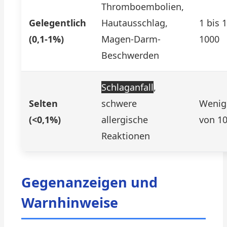
Thromboembolien,
Gelegentlich
Hautausschlag,
1 bis 
(0,1-1%)
Magen-Darm-
1000
Beschwerden
Schlaganfall
,
Selten
schwere
Wenige
(<0,1%)
allergische
von 1
Reaktionen
Gegenanzeigen und
Warnhinweise