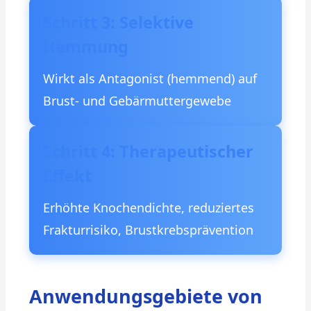
Schritt 3: Selektive
Hemmung
Wirkt als Antagonist (hemmend) auf
Brust- und Gebärmuttergewebe
Schritt 4: Therapeutischer
Effekt
Erhöhte Knochendichte, reduziertes
Frakturrisiko, Brustkrebsprävention
Anwendungsgebiete von