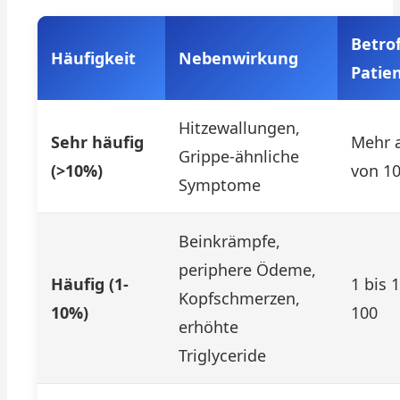
Betro
Häufigkeit
Nebenwirkung
Patie
Hitzewallungen,
Sehr häufig
Mehr a
Grippe-ähnliche
(>10%)
von 1
Symptome
Beinkrämpfe,
periphere Ödeme,
Häufig (1-
1 bis 
Kopfschmerzen,
10%)
100
erhöhte
Triglyceride