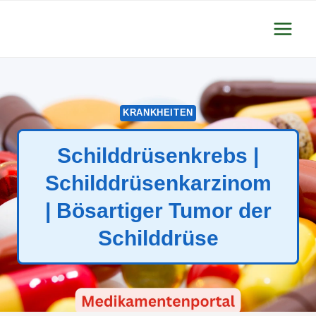
Zum
Inhalt
springen
KRANKHEITEN
Schilddrüsenkrebs |
Schilddrüsenkarzinom
| Bösartiger Tumor der
Schilddrüse