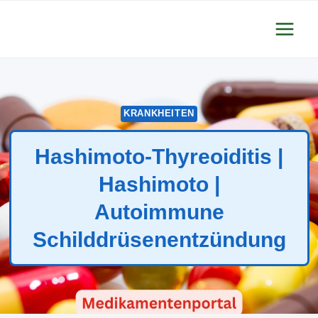
Zum
Inhalt
springen
KRANKHEITEN
Hashimoto-Thyreoiditis |
Hashimoto |
Autoimmune
Schilddrüsenentzündung