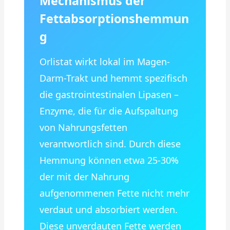
Mechanismus der
Fettabsorptionshemmun
g
Orlistat wirkt lokal im Magen-
Darm-Trakt und hemmt spezifisch
die gastrointestinalen Lipasen –
Enzyme, die für die Aufspaltung
von Nahrungsfetten
verantwortlich sind. Durch diese
Hemmung können etwa 25-30%
der mit der Nahrung
aufgenommenen Fette nicht mehr
verdaut und absorbiert werden.
Diese unverdauten Fette werden