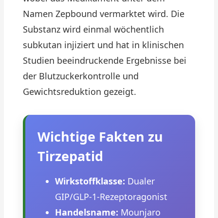
Namen Zepbound vermarktet wird. Die
Substanz wird einmal wöchentlich
subkutan injiziert und hat in klinischen
Studien beeindruckende Ergebnisse bei
der Blutzuckerkontrolle und
Gewichtsreduktion gezeigt.
Wichtige Fakten zu
Tirzepatid
Wirkstoffklasse:
Dualer
GIP/GLP-1-Rezeptoragonist
Handelsname:
Mounjaro